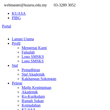
webmaster@kusess.edu.my
03-3289 3052
KUASA
PIBG
Portal
Laman Utama
Profil
Mengenai Kami
Falsafah
Logo SMSKS
Lagu SMSKS
Staf
Pentadbiran
Staf Akademik
Kakitangan Sokongan
Pelajar
Majlis Kepimpinan
Akademik
Ko-Kurikulum
Rumah Sukan
Kemudahan
KUASA