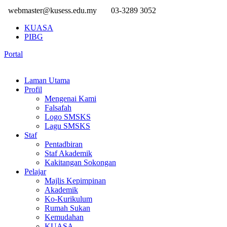
webmaster@kusess.edu.my
03-3289 3052
KUASA
PIBG
Portal
Laman Utama
Profil
Mengenai Kami
Falsafah
Logo SMSKS
Lagu SMSKS
Staf
Pentadbiran
Staf Akademik
Kakitangan Sokongan
Pelajar
Majlis Kepimpinan
Akademik
Ko-Kurikulum
Rumah Sukan
Kemudahan
KUASA