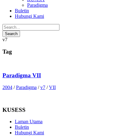
Paradigma
Buletin
Hubungi Kami
v7
Tag
Paradigma VII
2004
/
Paradigma
/
v7
/
VII
KUSESS
Laman Utama
Buletin
Hubungi Kami