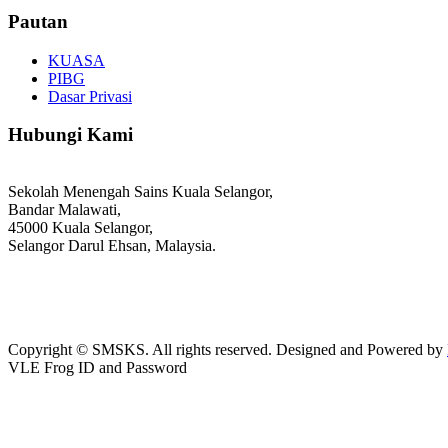
Pautan
KUASA
PIBG
Dasar Privasi
Hubungi Kami
Sekolah Menengah Sains Kuala Selangor,
Bandar Malawati,
45000 Kuala Selangor,
Selangor Darul Ehsan, Malaysia.
03-3289 1868/3052
webmaster@kusess.edu.my
Copyright © SMSKS. All rights reserved. Designed and Powered by
VLE Frog ID and Password