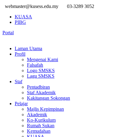
webmaster@kusess.edu.my
03-3289 3052
KUASA
PIBG
Portal
Laman Utama
Profil
Mengenai Kami
Falsafah
Logo SMSKS
Lagu SMSKS
Staf
Pentadbiran
Staf Akademik
Kakitangan Sokongan
Pelajar
Majlis Kepimpinan
Akademik
Ko-Kurikulum
Rumah Sukan
Kemudahan
KUASA