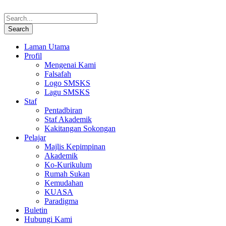
Laman Utama
Profil
Mengenai Kami
Falsafah
Logo SMSKS
Lagu SMSKS
Staf
Pentadbiran
Staf Akademik
Kakitangan Sokongan
Pelajar
Majlis Kepimpinan
Akademik
Ko-Kurikulum
Rumah Sukan
Kemudahan
KUASA
Paradigma
Buletin
Hubungi Kami