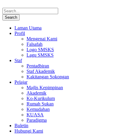
Laman Utama
Profil
Mengenai Kami
Falsafah
Logo SMSKS
Lagu SMSKS
Staf
Pentadbiran
Staf Akademik
Kakitangan Sokongan
Pelajar
Majlis Kepimpinan
Akademik
Ko-Kurikulum
Rumah Sukan
Kemudahan
KUASA
Paradigma
Buletin
Hubungi Kami