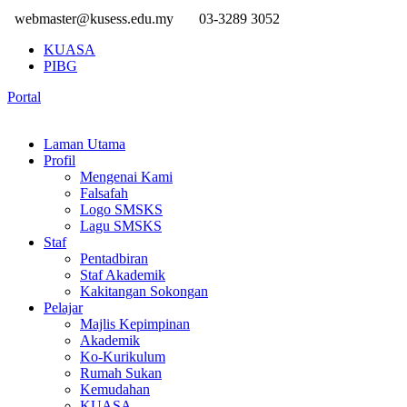
webmaster@kusess.edu.my
03-3289 3052
KUASA
PIBG
Portal
Laman Utama
Profil
Mengenai Kami
Falsafah
Logo SMSKS
Lagu SMSKS
Staf
Pentadbiran
Staf Akademik
Kakitangan Sokongan
Pelajar
Majlis Kepimpinan
Akademik
Ko-Kurikulum
Rumah Sukan
Kemudahan
KUASA