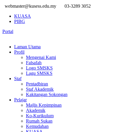
webmaster@kusess.edu.my
03-3289 3052
KUASA
PIBG
Portal
Laman Utama
Profil
Mengenai Kami
Falsafah
Logo SMSKS
Lagu SMSKS
Staf
Pentadbiran
Staf Akademik
Kakitangan Sokongan
Pelajar
Majlis Kepimpinan
Akademik
Ko-Kurikulum
Rumah Sukan
Kemudahan
KUASA