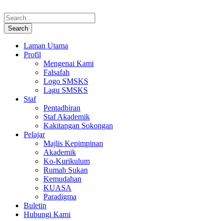
Laman Utama
Profil
Mengenai Kami
Falsafah
Logo SMSKS
Lagu SMSKS
Staf
Pentadbiran
Staf Akademik
Kakitangan Sokongan
Pelajar
Majlis Kepimpinan
Akademik
Ko-Kurikulum
Rumah Sukan
Kemudahan
KUASA
Paradigma
Buletin
Hubungi Kami