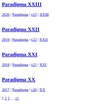
Paradigma XXIII
2020
/
Paradigma
/
v23
/
XXIII
Paradigma XXII
2019
/
Paradigma
/
v22
/
XXII
Paradigma XXI
2018
/
Paradigma
/
v21
/
XXI
Paradigma XX
2017
/
Paradigma
/
v20
/
XX
1
2
3
…
11