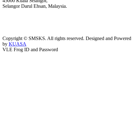
45000 Kuala Selangor,
Selangor Darul Ehsan, Malaysia.
03-3289 1868/3052
webmaster@kusess.edu.my
Copyright © SMSKS. All rights reserved. Designed and Powered
by
KUASA
VLE Frog ID and Password