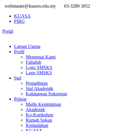
webmaster@kusess.edu.my
03-3289 3052
KUASA
PIBG
Portal
Laman Utama
Profil
Mengenai Kami
Falsafah
Logo SMSKS
Lagu SMSKS
Staf
Pentadbiran
Staf Akademik
Kakitangan Sokongan
Pelajar
Majlis Kepimpinan
Akademik
Ko-Kurikulum
Rumah Sukan
Kemudahan
KUASA